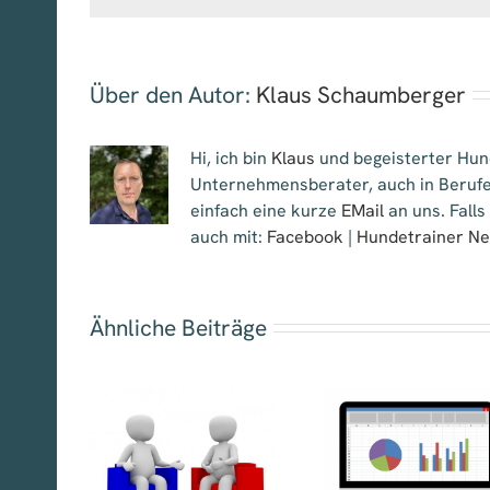
Über den Autor:
Klaus Schaumberger
Hi, ich bin
Klaus
und begeisterter Hund
Unternehmensberater, auch in Berufe
einfach eine kurze
EMail
an uns. Falls
auch mit:
Facebook
|
Hundetrainer N
Ähnliche Beiträge
präch im
Hilfsmittel im
aining –
Hundetraining –
Kundenbin
os oder