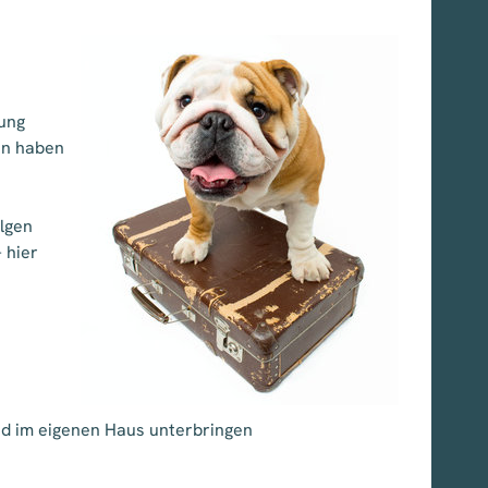
ung
en haben
lgen
 hier
nd im eigenen Haus unterbringen