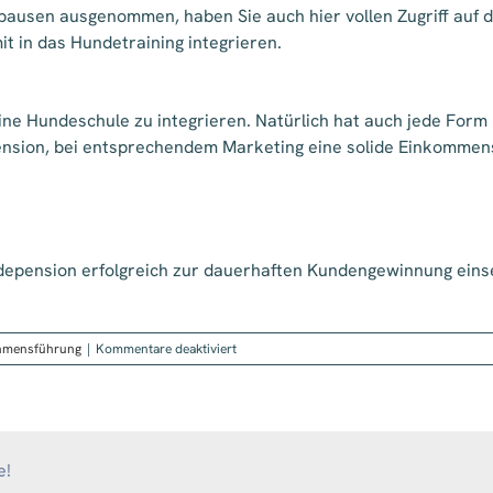
ausen ausgenommen, haben Sie auch hier vollen Zugriff auf d
t in das Hundetraining integrieren.
ine Hundeschule zu integrieren. Natürlich hat auch jede Form 
ension, bei entsprechendem Marketing eine solide Einkommens
ndepension erfolgreich zur dauerhaften Kundengewinnung eins
für
hmensführung
|
Kommentare deaktiviert
Hundepension
–
als
sinnvolle
Ergänzung
für
e!
eine