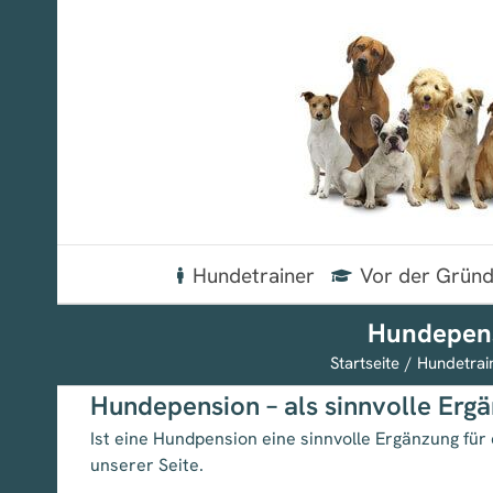
Zum
Inhalt
springen
Hundetrainer
Vor der Grün
Hundepens
Startseite
Hundetrai
Hundepension – als sinnvolle Erg
Ist eine Hundpension eine sinnvolle Ergänzung für
unserer Seite.