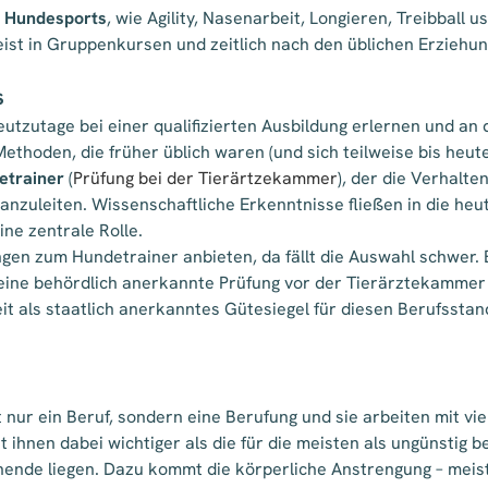
s Hundesports
, wie Agility, Nasenarbeit, Longieren, Treibbal
eist in Gruppenkursen und zeitlich nach den üblichen Erziehun
s
tzutage bei einer qualifizierten Ausbildung erlernen und an
 Methoden, die früher üblich waren (und sich teilweise bis heute
detrainer
(
Prüfung bei der Tierärtzekammer
), der die Verhal
 anzuleiten. Wissenschaftliche Erkenntnisse fließen in die he
ine zentrale Rolle.
ngen zum Hundetrainer anbieten, da fällt die Auswahl schwer. E
g eine behördlich anerkannte Prüfung vor der Tierärztekammer 
eit als staatlich anerkanntes Gütesiegel für diesen Berufsstan
ht nur ein Beruf, sondern eine Berufung und sie arbeiten mit v
hnen dabei wichtiger als die für die meisten als ungünstig be
de liegen. Dazu kommt die körperliche Anstrengung – meist