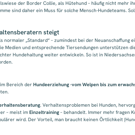
wiese der Border Collie, als Hütehund – häufig nicht mehr ih
mme sind daher ein Muss für solche Mensch-Hundeteams. Sollt
ltensberatern steigt
als normaler „Standard“ – zumindest bei der Neuanschaffung e
 Die Medien und entsprechende Tiersendungen unterstützen di
echter Hundehaltung weiter entwickeln. So ist in Niedersachs
orden.
 im Bereich der
Hundeerziehung -vom Welpen bis zum erwac
ten.
rhaltensberatung
. Verhaltensproblemen bei Hunden, hervorg
er – meist im
Einzeltraining
– behandelt. Immer mehr fragen Ku
pulärer wird. Der Vorteil, man braucht keinen Örtlichkeit (Hu