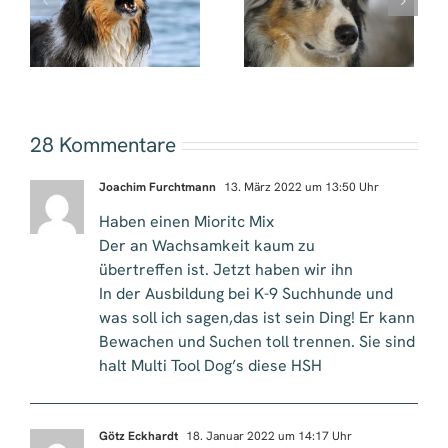
Hütehunde und
an der Leine …
Treibhunde (FCI 1)
Gründe und eine
Lösung!
n
28 Kommentare
Joachim Furchtmann
13. März 2022 um 13:50 Uhr
Haben einen Mioritc Mix
Der an Wachsamkeit kaum zu
übertreffen ist. Jetzt haben wir ihn
In der Ausbildung bei K-9 Suchhunde und
was soll ich sagen,das ist sein Ding! Er kann
Bewachen und Suchen toll trennen. Sie sind
halt Multi Tool Dog’s diese HSH
Götz Eckhardt
18. Januar 2022 um 14:17 Uhr