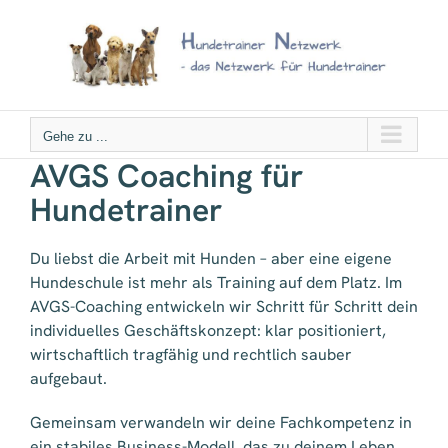
Zum
Inhalt
springen
Gehe zu ...
AVGS Coaching für
Hundetrainer
Du liebst die Arbeit mit Hunden – aber eine eigene
Hundeschule ist mehr als Training auf dem Platz. Im
AVGS-Coaching entwickeln wir Schritt für Schritt dein
individuelles Geschäftskonzept: klar positioniert,
wirtschaftlich tragfähig und rechtlich sauber
aufgebaut.
Gemeinsam verwandeln wir deine Fachkompetenz in
ein stabiles Business-Modell, das zu deinem Leben