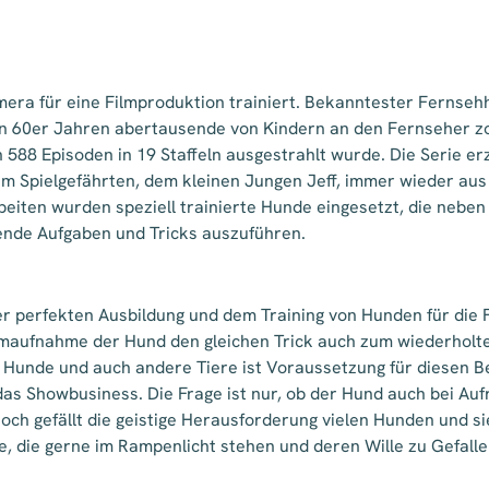
mera für eine Filmproduktion trainiert. Bekanntester Fernsehh
den 60er Jahren abertausende von Kindern an den Fernseher zo
 588 Episoden in 19 Staffeln ausgestrahlt wurde. Die Serie er
rem Spielgefährten, dem kleinen Jungen Jeff, immer wieder aus
rbeiten wurden speziell trainierte Hunde eingesetzt, die nebe
nde Aufgaben und Tricks auszuführen.
 der perfekten Ausbildung und dem Training von Hunden für die
maufnahme der Hund den gleichen Trick auch zum wiederholten
 Hunde und auch andere Tiere ist Voraussetzung für diesen Ber
das Showbusiness. Die Frage ist nur, ob der Hund auch bei Au
ch gefällt die geistige Herausforderung vielen Hunden und sie
 die gerne im Rampenlicht stehen und deren Wille zu Gefallen