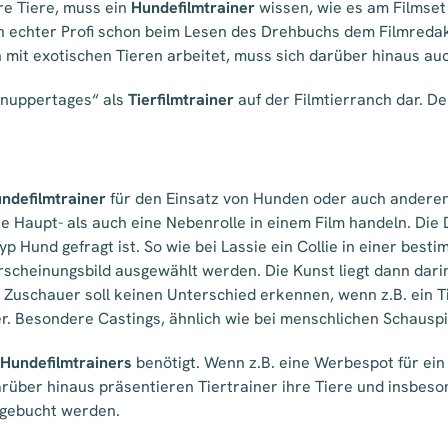
e Tiere, muss ein
Hundefilmtrainer
wissen, wie es am Filmset
ein echter Profi schon beim Lesen des Drehbuchs dem Filmred
 mit exotischen Tieren arbeitet, muss sich darüber hinaus 
chnuppertages“ als
Tierfilmtrainer
auf der Filmtierranch dar. De
ndefilmtrainer
für den Einsatz von Hunden oder auch anderen
ne Haupt- als auch eine Nebenrolle in einem Film handeln. Di
p Hund gefragt ist. So wie bei Lassie ein Collie in einer bes
scheinungsbild ausgewählt werden. Die Kunst liegt dann dari
 Zuschauer soll keinen Unterschied erkennen, wenn z.B. ein T
ler. Besondere Castings, ähnlich wie bei menschlichen Schauspi
Hundefilmtrainers
benötigt. Wenn z.B. eine Werbespot für ein 
rüber hinaus präsentieren Tiertrainer ihre Tiere und insbe
 gebucht werden.