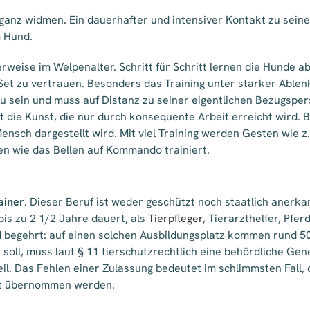
anz widmen. Ein dauerhafter und intensiver Kontakt zu seinem
m Hund.
erweise im Welpenalter. Schritt für Schritt lernen die Hunde 
Set zu vertrauen. Besonders das Training unter starker Able
eu sein und muss auf Distanz zu seiner eigentlichen Bezugsp
 die Kunst, die nur durch konsequente Arbeit erreicht wird. B
nsch dargestellt wird. Mit viel Training werden Gesten wie z.B
n wie das Bellen auf Kommando trainiert.
ainer
. Dieser Beruf ist weder geschützt noch staatlich anerk
 bis zu 2 1/2 Jahre dauert, als
Tierpfleger
, Tierarzthelfer, Pfe
d begehrt: auf einen solchen Ausbildungsplatz kommen rund 50
 soll, muss laut § 11 tierschutzrechtlich eine behördliche G
eil. Das Fehlen einer Zulassung bedeutet im schlimmsten Fall
icht übernommen werden.