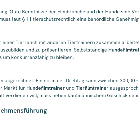
ng. Gute Kenntnisse der Filmbranche und der Hunde sind Vorau
 muss laut § 11 tierschutzrechtlich eine behördliche Genehm
r einer Tierranch mit anderen Tiertrainern zusammen arbeitet
auszubilden und zu präsentieren. Selbstständige
Hundefilmtra
s um konkurrenzfähig zu bleiben.
 abgerechnet. Ein normaler Drehtag kann zwischen 300,00 – 
er Markt für
Hundefilmtrainer
und
Tierfilmtrainer
ausgesproche
alt verdienen will, muss neben kaufmännischem Geschick seh
rnehmensführung