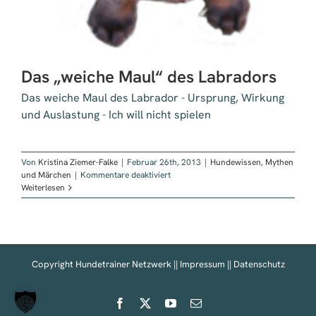
Das „weiche Maul“ des Labradors
Das weiche Maul des Labrador - Ursprung, Wirkung
und Auslastung - Ich will nicht spielen
Von
Kristina Ziemer-Falke
|
Februar 26th, 2013
|
Hundewissen
,
Mythen
für
und Märchen
|
Kommentare deaktiviert
Das
Weiterlesen
„weiche
Maul“
des
Labradors
Copyright Hundetrainer Netzwerk ||
Impressum
||
Datenschutz
Facebook
X
YouTube
E-
Mail