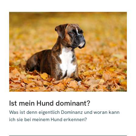
häufigsten
Irrtümer
zu
Klein-
und
Zwerghunden
Ist mein Hund dominant?
Was ist denn eigentlich Dominanz und woran kann
ich sie bei meinem Hund erkennen?