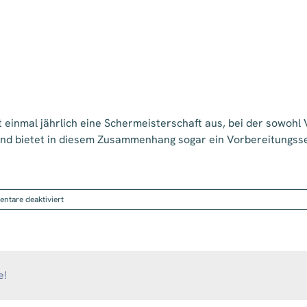
einmal jährlich eine Schermeisterschaft aus, bei der sowohl V
d bietet in diesem Zusammenhang sogar ein Vorbereitungssemi
für
tare deaktiviert
Hundefriseur
e!