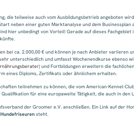
ng, die teilweise auch vom Ausbildungsbetrieb angeboten wird
Start neben einer guten Marktanalyse und dem Businessplan al
nd hier unbedingt von Vorteil! Gerade auf dieses Fachgebiet 
künfte.
gen bei ca. 2.000,00 € und können je nach Anbieter variieren u
 sehr unterschiedlich und umfasst Wochenendkurse ebenso wi
rnährungsberater
) und Fortbildungen erweitern die fachlichen
m eines Diploms, Zertifikats oder ähnlichem erhalten.
schaften teilnehmen zu können, die vom American-Kennel-Club
Qualifikation für eine europaweite Tätigkeit, die auch in de
fsverband der Groomer e.V. anschließen. Ein Link auf der H
n
Hundefriseuren
steht.