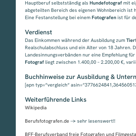
Hauptberuf selbstständig als
Hundefotograf
mit ei
abgeteilten Bereich des eigenen Wohnbereich ist hi
Eine Festanstellung bei einem
Fotografen
ist für 
Verdienst
Das Einkommen während der Ausbildung zum
Tier
Realschulabschluss und ein Alter von 18 Jahren. Di
Landesinnungsverbänden nur eine Empfehlung für e
Fotograf
liegt zwischen 1.400,00 – 2.200,00 €, vari
Buchhinweise zur Ausbildung & Unte
[apn typ=“vergleich“ asin=“3776624841,3645605
Weiterführende Links
Wikipedia
Berufsfotografen.de
-> sehr lesenswert!!
BFF-Berufsverband freie Fotografen und Filmgesta