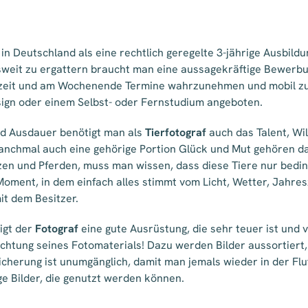
 in Deutschland als eine rechtlich geregelte 3-jährige Ausbil
esweit zu ergattern braucht man eine aussagekräftige Bewerb
eizeit und am Wochenende Termine wahrzunehmen und mobil zu s
sign oder einem Selbst- oder Fernstudium angeboten.
nd Ausdauer benötigt man als
Tierfotograf
auch das Talent, Wi
manchmal auch eine gehörige Portion Glück und Mut gehören d
zen und Pferden, muss man wissen, dass diese Tiere nur beding
ment, in dem einfach alles stimmt vom Licht, Wetter, Jahresz
t dem Besitzer.
igt der
Fotograf
eine gute Ausrüstung, die sehr teuer ist und v
ichtung seines Fotomaterials! Dazu werden Bilder aussortiert,
icherung ist unumgänglich, damit man jemals wieder in der Fl
ge Bilder, die genutzt werden können.