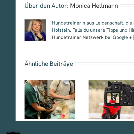
Über den Autor:
Monica Hellmann
Hundetrainerin aus Leidenschaft, die
Holstein. Falls du unsere Tipps und H
Hundetrainer Netzwerk
bei Google + 
Ähnliche Beiträge
zinische
Hundefilmtrainer
Tierarz
estellte