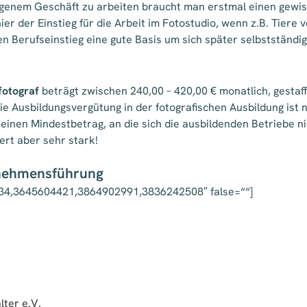
genem Geschäft zu arbeiten braucht man erstmal einen gewiss
er der Einstieg für die Arbeit im Fotostudio, wenn z.B. Tiere
den Berufseinstieg eine gute Basis um sich später selbstständi
fotograf
beträgt zwischen 240,00 – 420,00 € monatlich, gestaff
e Ausbildungsvergütung in der fotografischen Ausbildung ist nic
inen Mindestbetrag, an die sich die ausbildenden Betriebe ni
iert aber sehr stark!
rnehmensführung
134,3645604421,3864902991,3836242508″ false=““]
lter e.V.