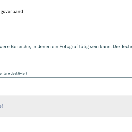
ngsverband
ndere Bereiche, in denen ein Fotograf tätig sein kann. Die Tech
für
tare deaktiviert
Tierfotograf
e!