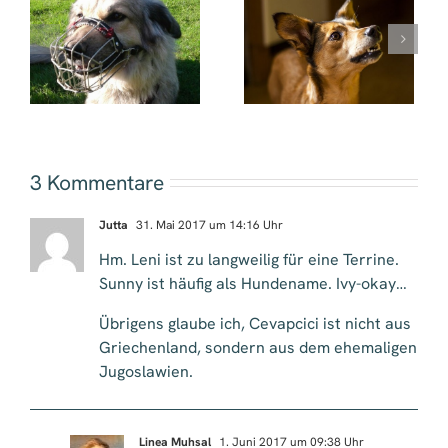
–
Mittelmeerkrankheiten
Mittelmeerkrankhe
Hund – ein
Hund – ein
s
Überblick – Teil 2
Überblick – Teil 1
3 Kommentare
Jutta
31. Mai 2017 um 14:16 Uhr
Hm. Leni ist zu langweilig für eine Terrine.
Sunny ist häufig als Hundename. Ivy-okay…
Übrigens glaube ich, Cevapcici ist nicht aus
Griechenland, sondern aus dem ehemaligen
Jugoslawien.
Linea Muhsal
1. Juni 2017 um 09:38 Uhr