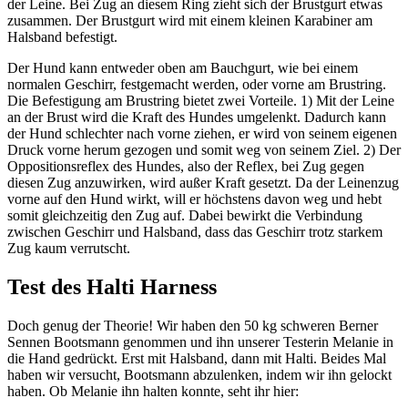
der Leine. Bei Zug an diesem Ring zieht sich der Brustgurt etwas
zusammen. Der Brustgurt wird mit einem kleinen Karabiner am
Halsband befestigt.
Der Hund kann entweder oben am Bauchgurt, wie bei einem
normalen Geschirr, festgemacht werden, oder vorne am Brustring.
Die Befestigung am Brustring bietet zwei Vorteile. 1) Mit der Leine
an der Brust wird die Kraft des Hundes umgelenkt. Dadurch kann
der Hund schlechter nach vorne ziehen, er wird von seinem eigenen
Druck vorne herum gezogen und somit weg von seinem Ziel. 2) Der
Oppositionsreflex des Hundes, also der Reflex, bei Zug gegen
diesen Zug anzuwirken, wird außer Kraft gesetzt. Da der Leinenzug
vorne auf den Hund wirkt, will er höchstens davon weg und hebt
somit gleichzeitig den Zug auf. Dabei bewirkt die Verbindung
zwischen Geschirr und Halsband, dass das Geschirr trotz starkem
Zug kaum verrutscht.
Test des Halti Harness
Doch genug der Theorie! Wir haben den 50 kg schweren Berner
Sennen Bootsmann genommen und ihn unserer Testerin Melanie in
die Hand gedrückt. Erst mit Halsband, dann mit Halti. Beides Mal
haben wir versucht, Bootsmann abzulenken, indem wir ihn gelockt
haben. Ob Melanie ihn halten konnte, seht ihr hier: