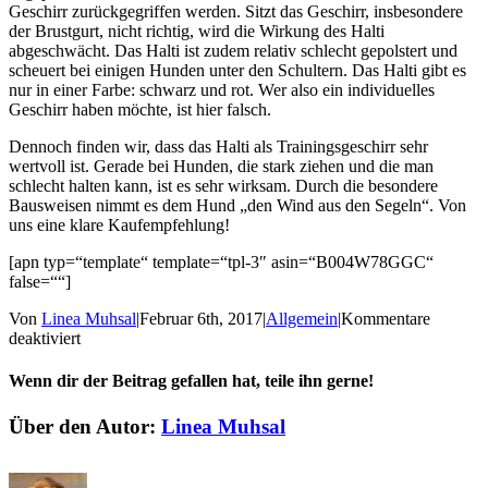
Geschirr zurückgegriffen werden. Sitzt das Geschirr, insbesondere
der Brustgurt, nicht richtig, wird die Wirkung des Halti
abgeschwächt. Das Halti ist zudem relativ schlecht gepolstert und
scheuert bei einigen Hunden unter den Schultern. Das Halti gibt es
nur in einer Farbe: schwarz und rot. Wer also ein individuelles
Geschirr haben möchte, ist hier falsch.
Dennoch finden wir, dass das Halti als Trainingsgeschirr sehr
wertvoll ist. Gerade bei Hunden, die stark ziehen und die man
schlecht halten kann, ist es sehr wirksam. Durch die besondere
Bausweisen nimmt es dem Hund „den Wind aus den Segeln“. Von
uns eine klare Kaufempfehlung!
[apn typ=“template“ template=“tpl-3″ asin=“B004W78GGC“
false=““]
Von
Linea Muhsal
|
Februar 6th, 2017
|
Allgemein
|
Kommentare
für
deaktiviert
Im
Test:
Wenn dir der Beitrag gefallen hat, teile ihn gerne!
Das
Halti
Facebook
X
E-
Über den Autor:
Linea Muhsal
Harness
Mail
mit
Bootsmann