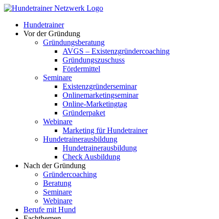
Zum
Inhalt
Hundetrainer
springen
Vor der Gründung
Gründungsberatung
AVGS – Existenzgründercoaching
Gründungszuschuss
Fördermittel
Seminare
Existenzgründerseminar
Onlinemarketingseminar
Online-Marketingtag
Gründerpaket
Webinare
Marketing für Hundetrainer
Hundetrainerausbildung
Hundetrainerausbildung
Check Ausbildung
Nach der Gründung
Gründercoaching
Beratung
Seminare
Webinare
Berufe mit Hund
Fachthemen