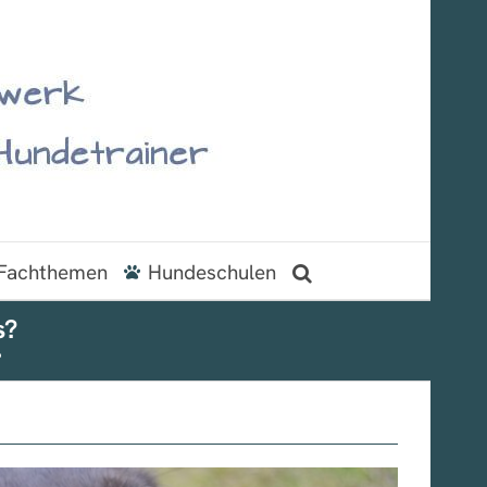
Fachthemen
Hundeschulen
s?
?