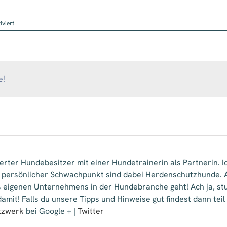
für
viert
Forschung
hautnah
–
Teil
1:
Worum
e!
geht
es?
isterter Hundebesitzer mit einer Hundetrainerin als Partnerin.
 persönlicher Schwachpunkt sind dabei Herdenschutzhunde. A
 eigenen Unternehmens in der Hundebranche geht! Ach ja, stud
amit! Falls du unsere Tipps und Hinweise gut findest dann tei
tzwerk
bei Google + |
Twitter