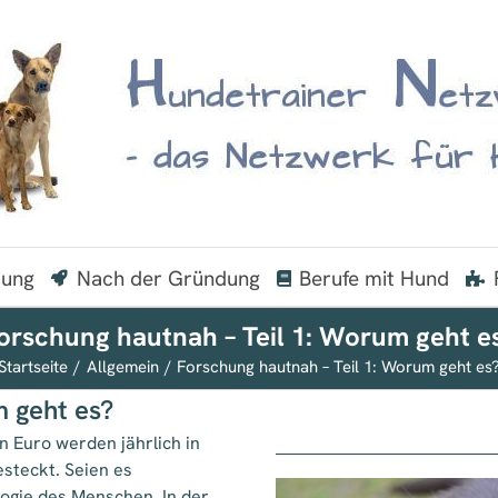
dung
Nach der Gründung
Berufe mit Hund
orschung hautnah – Teil 1: Worum geht e
Startseite
Allgemein
Forschung hautnah – Teil 1: Worum geht es
m geht es?
n Euro werden jährlich in
steckt. Seien es
ogie des Menschen. In der