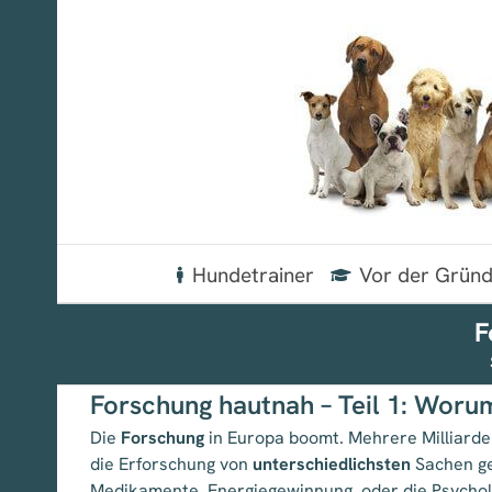
Zum
Inhalt
springen
Hundetrainer
Vor der Grün
F
Forschung hautnah – Teil 1: Woru
Die
Forschung
in Europa boomt. Mehrere Milliarde
die Erforschung von
unterschiedlichsten
Sachen ge
Medikamente, Energiegewinnung, oder die Psychol