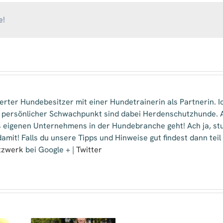
sanfte
Methode
des
e!
Erziehens
isterter Hundebesitzer mit einer Hundetrainerin als Partnerin.
 persönlicher Schwachpunkt sind dabei Herdenschutzhunde. A
 eigenen Unternehmens in der Hundebranche geht! Ach ja, stud
amit! Falls du unsere Tipps und Hinweise gut findest dann tei
tzwerk
bei Google + |
Twitter