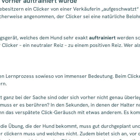
r vorher auftrainiert wurde
besitzern ein Clicker von einer Verkäuferin „aufgeschwatzt“
cherweise angenommen, der Clicker sei eine natürliche Belohn
ningsgerät, welches dem Hund sehr exakt
auftrainiert
werden sol
 Clicker – ein neutraler Reiz – zu einem positiven Reiz. Wer al
ren Lernprozess sowieso von immenser Bedeutung. Beim Clickern
ern.
ht ganz bei der Sache sind oder sich vorher nicht genau überl
r muss er es berühren? In den Sekunden, in denen der Halter n
n das verspätete Click-Geräusch mit etwas anderem. Es kom
ie Übung, die der Hund bekommt, muss gut durchgeplant und
r clickern muss und welches nicht. Zudem bietet sich an, vor