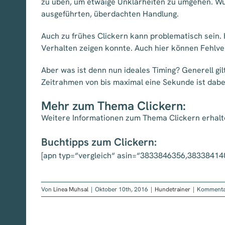
zu üben, um etwaige Unklarheiten zu umgehen. Wün
ausgeführten, überdachten Handlung.
Auch zu frühes Clickern kann problematisch sein. 
Verhalten zeigen konnte. Auch hier können Fehlv
Aber was ist denn nun ideales Timing? Generell gi
Zeitrahmen von bis maximal eine Sekunde ist dabei
Mehr zum Thema Clickern:
Weitere Informationen zum Thema Clickern erhalt
Buchtipps zum Clickern:
[apn typ=“vergleich“ asin=“3833846356,38338414
Von
Linea Muhsal
|
Oktober 10th, 2016
|
Hundetrainer
|
Kommentar