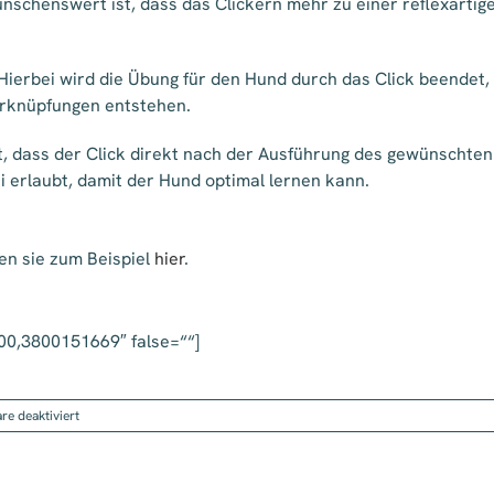
schenswert ist, dass das Clickern mehr zu einer reflexartige
Hierbei wird die Übung für den Hund durch das Click beendet,
erknüpfungen entstehen.
lt, dass der Click direkt nach der Ausführung des gewünschten
 erlaubt, damit der Hund optimal lernen kann.
en sie zum Beispiel
hier
.
00,3800151669″ false=““]
für
e deaktiviert
Clickern
–
die