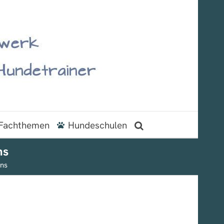
Fachthemen
Hundeschulen
ns
ens