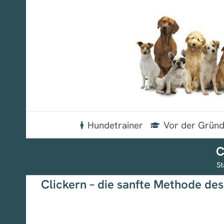
Zum
Inhalt
springen
Hundetrainer
Vor der Grün
C
St
Clickern – die sanfte Methode des