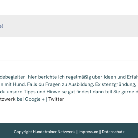
Hundeschule
e!
ebegleiter- hier berichte ich regelmäßig über Ideen und Erfa
n mit Hund. Falls du Fragen zu Ausbildung, Existenzgründung
 du unsere Tipps und Hinweise gut findest dann teil Sie gern
etzwerk
bei Google + |
Twitter
Copyright Hundetrainer Netzwerk ||
Impressum
||
Datenschutz