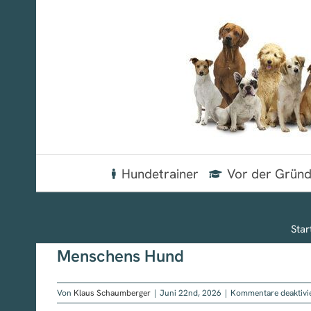
Zum
Inhalt
springen
Hundetrainer
Vor der Grün
Star
Menschens Hund
Von
Klaus Schaumberger
|
Juni 22nd, 2026
|
Kommentare deaktivi