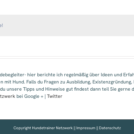
Hund
e!
ebegleiter- hier berichte ich regelmäßig über Ideen und Erfa
n mit Hund. Falls du Fragen zu Ausbildung, Existenzgründung
 du unsere Tipps und Hinweise gut findest dann teil Sie gern
etzwerk
bei Google + |
Twitter
Copyright Hundetrainer Netzwerk ||
Impressum
||
Datenschutz