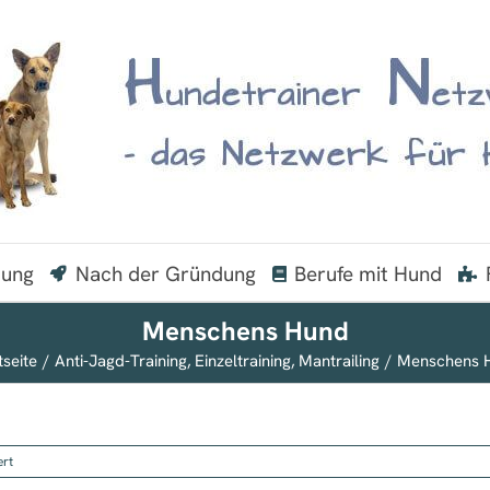
dung
Nach der Gründung
Berufe mit Hund
Menschens Hund
tseite
Anti-Jagd-Training
Einzeltraining
Mantrailing
Menschens 
für
ert
Menschens