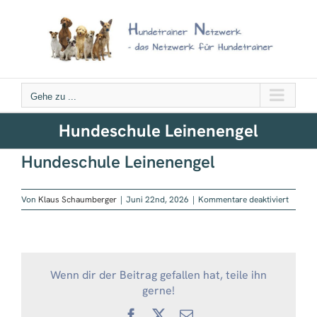
Zum
Inhalt
springen
Gehe zu ...
Hundeschule Leinenengel
Hundeschule Leinenengel
für
Von
Klaus Schaumberger
|
Juni 22nd, 2026
|
Kommentare deaktiviert
Hundes
Leinene
Wenn dir der Beitrag gefallen hat, teile ihn
gerne!
Facebook
X
E-