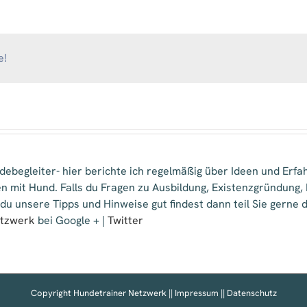
Götz
e!
ebegleiter- hier berichte ich regelmäßig über Ideen und Erfa
n mit Hund. Falls du Fragen zu Ausbildung, Existenzgründung
 du unsere Tipps und Hinweise gut findest dann teil Sie gern
etzwerk
bei Google + |
Twitter
Copyright Hundetrainer Netzwerk ||
Impressum
||
Datenschutz