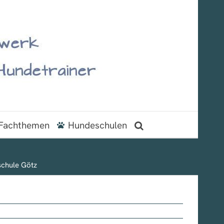
Fachthemen
Hundeschulen
chule Götz