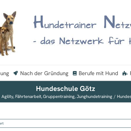
dung
Nach der Gründung
Berufe mit Hund
Hundeschule Götz
Agility
Fährtenarbeit
Gruppentraining
Junghundetraining
Hundes
für
ert
Hundeschule