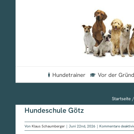
Zum
Inhalt
springen
Hundetrainer
Vor der Grün
Startseite
Hundeschule Götz
Von
Klaus Schaumberger
|
Juni 22nd, 2026
|
Kommentare deaktivi