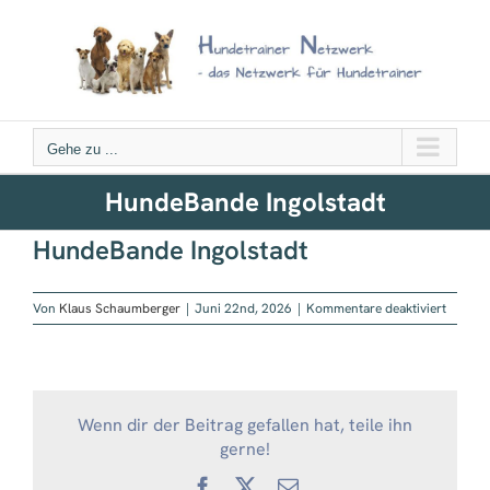
Zum
Inhalt
springen
Gehe zu ...
HundeBande Ingolstadt
HundeBande Ingolstadt
für
Von
Klaus Schaumberger
|
Juni 22nd, 2026
|
Kommentare deaktiviert
HundeB
Ingolst
Wenn dir der Beitrag gefallen hat, teile ihn
gerne!
Facebook
X
E-