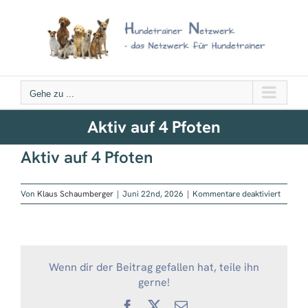
Zum
Inhalt
springen
Gehe zu ...
Aktiv auf 4 Pfoten
Aktiv auf 4 Pfoten
für
Von
Klaus Schaumberger
|
Juni 22nd, 2026
|
Kommentare deaktiviert
Aktiv
auf
4
Pfoten
Wenn dir der Beitrag gefallen hat, teile ihn
gerne!
Facebook
X
E-