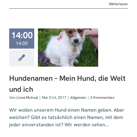
Weiterlesen
14:00
14:00
namen – Mein
 die Welt und
ich
Hundenamen – Mein Hund, die Welt
und ich
Von
Linea Muhsal
|
Mai 31st, 2017
|
Allgemein
|
3 Kommentare
Wir wollen unserem Hund einen Namen geben. Aber
welchen? Gibt es tatsächlich einen Namen, mit dem
jeder einverstanden ist? Wir werden sehen...