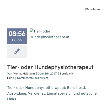
Weiterlesen
08:56
ier- oder
08:56
hysiotherapeut
Tier- oder Hundephysiotherapeut
Von
Monica Hellmann
|
Juni 4th, 2017
|
Berufe mit
für
Hund
|
Kommentare deaktiviert
Tier-
oder
Tier- oder Hundephysiotherapeut: Berufsbild,
Hundephysiotherapeut
Ausbildung, Verdienst, Einsatzbereich und nützliche
Links.