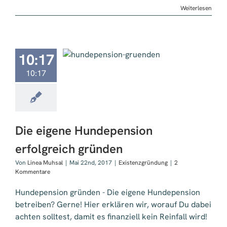
geht
Weiterlesen
es?
ie eigene
10:17
depension
10:17
reich gründen
Die eigene Hundepension
erfolgreich gründen
Von
Linea Muhsal
|
Mai 22nd, 2017
|
Existenzgründung
|
2
Kommentare
Hundepension gründen - Die eigene Hundepension
betreiben? Gerne! Hier erklären wir, worauf Du dabei
achten solltest, damit es finanziell kein Reinfall wird!