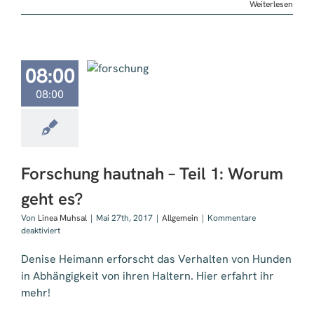
Weiterlesen
ung hautnah –
08:00
1: Worum geht
08:00
es?
Forschung hautnah – Teil 1: Worum
geht es?
Von
Linea Muhsal
|
Mai 27th, 2017
|
Allgemein
|
Kommentare
für
deaktiviert
Forschung
hautnah
Denise Heimann erforscht das Verhalten von Hunden
–
in Abhängigkeit von ihren Haltern. Hier erfahrt ihr
Teil
mehr!
1:
Worum