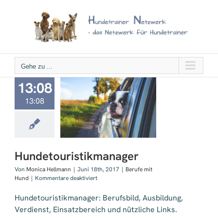
Zum
Inhalt
springen
Gehe zu ...
13:08
13:08
ouristikmanager
Hundetouristikmanager
Von
Monica Hellmann
|
Juni 18th, 2017
|
Berufe mit
für
Hund
|
Kommentare deaktiviert
Hundetouristikmanager
Hundetouristikmanager: Berufsbild, Ausbildung,
Verdienst, Einsatzbereich und nützliche Links.