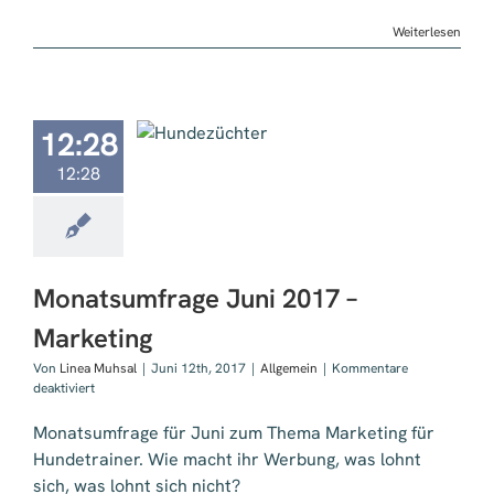
Weiterlesen
12:28
sumfrage Juni
 – Marketing
12:28
Monatsumfrage Juni 2017 –
Marketing
Von
Linea Muhsal
|
Juni 12th, 2017
|
Allgemein
|
Kommentare
für
deaktiviert
Monatsumfrage
Juni
Monatsumfrage für Juni zum Thema Marketing für
2017
Hundetrainer. Wie macht ihr Werbung, was lohnt
–
sich, was lohnt sich nicht?
Marketing