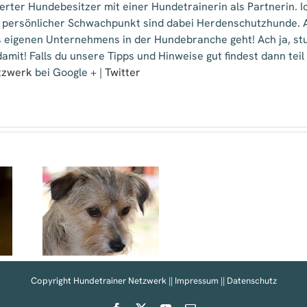
isterter Hundebesitzer mit einer Hundetrainerin als Partnerin.
 persönlicher Schwachpunkt sind dabei Herdenschutzhunde. A
 eigenen Unternehmens in der Hundebranche geht! Ach ja, stud
amit! Falls du unsere Tipps und Hinweise gut findest dann tei
tzwerk
bei Google + |
Twitter
rankheiten
in
Teil 1
Copyright Hundetrainer Netzwerk ||
Impressum
||
Datenschutz