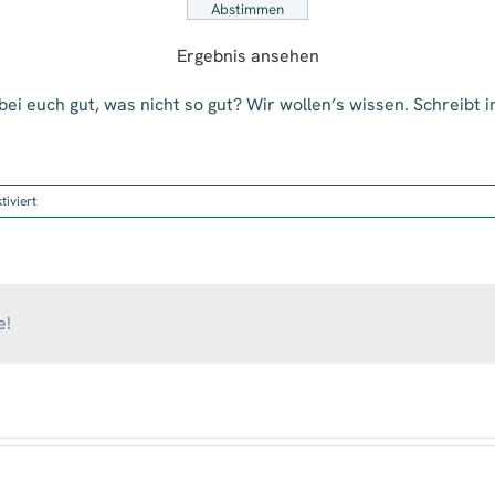
Ergebnis ansehen
ei euch gut, was nicht so gut? Wir wollen’s wissen. Schreibt 
für
iviert
Monatsumfrage
Juni
2017
–
Marketing
e!