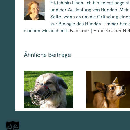
Hi, ich bin Linea. Ich bin selbst bege
und der Auslastung von Hunden. Mein
Seite, wenn es um die Gründung eines
zur Biologie des Hundes – immer her d
machen wir auch mit:
Facebook
|
Hundetrainer Ne
Ähnliche Beiträge
lkorb –
Mittelmeerkrankheiten
Mittelmeerk
in
Hund – ein
Hund – e
hätztes
Überblick – Teil 2
Überblick – 
mittel