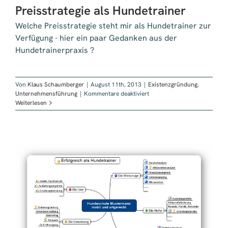
Preisstrategie als Hundetrainer
Welche Preisstrategie steht mir als Hundetrainer zur
Verfügung - hier ein paar Gedanken aus der
Hundetrainerpraxis ?
Von
Klaus Schaumberger
|
August 11th, 2013
|
Existenzgründung
,
für
Unternehmensführung
|
Kommentare deaktiviert
Preisstrategie
Weiterlesen
als
Hundetrainer