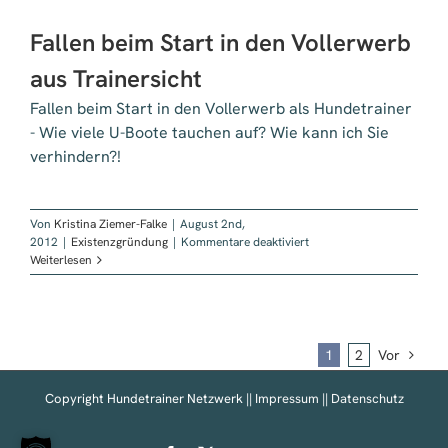
Fallen beim Start in den Vollerwerb
aus Trainersicht
Fallen beim Start in den Vollerwerb als Hundetrainer
- Wie viele U-Boote tauchen auf? Wie kann ich Sie
verhindern?!
Von
Kristina Ziemer-Falke
|
August 2nd,
für
2012
|
Existenzgründung
|
Kommentare deaktiviert
Fallen
Weiterlesen
beim
Start
in
den
Vollerwerb
1
2
Vor
aus
Trainersicht
Copyright Hundetrainer Netzwerk ||
Impressum
||
Datenschutz