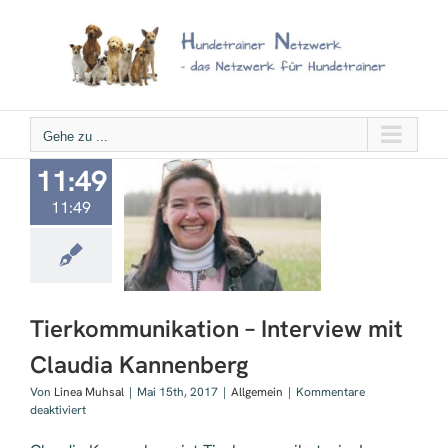
Zum
Inhalt
springen
Gehe zu ...
11:49
11:49
mmunikation –
ew mit Claudia
nnenberg
Tierkommunikation – Interview mit
Claudia Kannenberg
Von
Linea Muhsal
|
Mai 15th, 2017
|
Allgemein
|
Kommentare
für
deaktiviert
Tierkommunikation
–