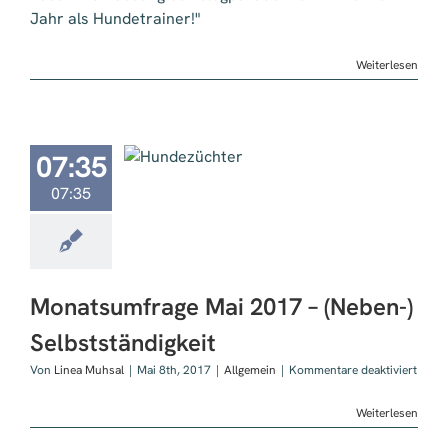
Zusa
Jahr als Hundetrainer!"
der
Blogp
Weiterlesen
sumfrage Mai
07:35
 – (Neben-)
07:35
tständigkeit
Monatsumfrage Mai 2017 – (Neben-)
Selbstständigkeit
für
Von
Linea Muhsal
|
Mai 8th, 2017
|
Allgemein
|
Kommentare deaktiviert
Mona
Mai
Weiterlesen
2017
–