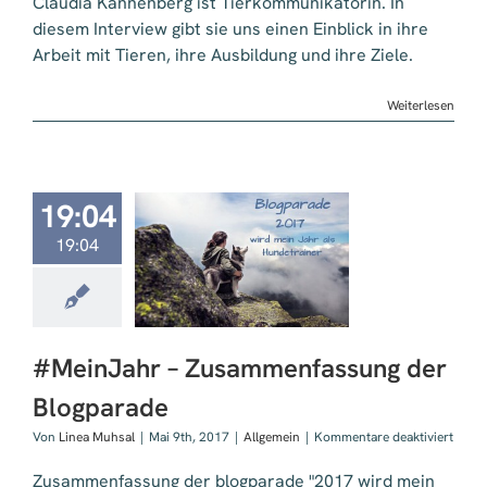
Claudia Kannenberg ist Tierkommunikatorin. In
Interview
diesem Interview gibt sie uns einen Einblick in ihre
mit
Arbeit mit Tieren, ihre Ausbildung und ihre Ziele.
Claudia
Kannenberg
Weiterlesen
19:04
19:04
einJahr –
mmenfassung
 Blogparade
#MeinJahr – Zusammenfassung der
Blogparade
für
Von
Linea Muhsal
|
Mai 9th, 2017
|
Allgemein
|
Kommentare deaktiviert
#Mei
–
Zusammenfassung der blogparade "2017 wird mein