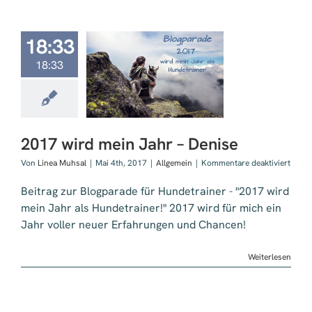
(Nebe
Selbs
18:33
18:33
ird mein Jahr
– Denise
2017 wird mein Jahr – Denise
für
Von
Linea Muhsal
|
Mai 4th, 2017
|
Allgemein
|
Kommentare deaktiviert
2017
wird
Beitrag zur Blogparade für Hundetrainer - "2017 wird
mein
mein Jahr als Hundetrainer!" 2017 wird für mich ein
Jahr
Jahr voller neuer Erfahrungen und Chancen!
–
Denis
Weiterlesen