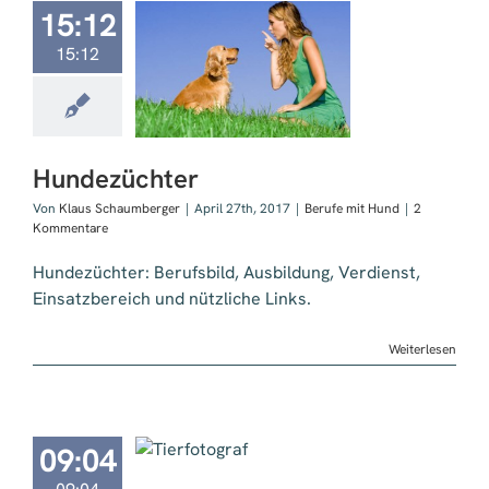
15:12
15:12
dezüchter
Hundezüchter
Von
Klaus Schaumberger
|
April 27th, 2017
|
Berufe mit Hund
|
2
Kommentare
Hundezüchter: Berufsbild, Ausbildung, Verdienst,
Einsatzbereich und nützliche Links.
Weiterlesen
09:04
erfotograf