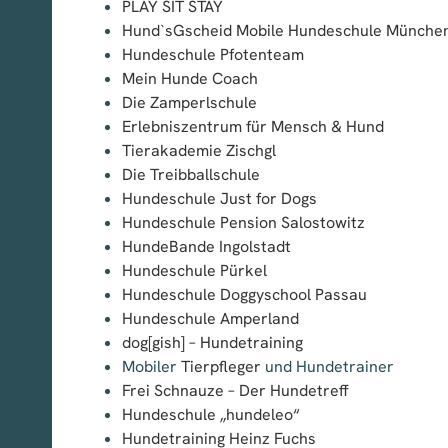
PLAY SIT STAY
Hund`sGscheid Mobile Hundeschule Münche
Hundeschule Pfotenteam
Mein Hunde Coach
Die Zamperlschule
Erlebniszentrum für Mensch & Hund
Tierakademie Zischgl
Die Treibballschule
Hundeschule Just for Dogs
Hundeschule Pension Salostowitz
HundeBande Ingolstadt
Hundeschule Pürkel
Hundeschule Doggyschool Passau
Hundeschule Amperland
dog[gish] – Hundetraining
Mobiler
Tierpfleger
und Hundetrainer
Frei Schnauze – Der Hundetreff
Hundeschule „hundeleo“
Hundetraining Heinz Fuchs