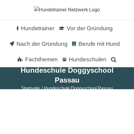
Zum
Inhalt
springen
Hundetrainer
Vor der Gründung
Nach der Gründung
Berufe mit Hund
Fachthemen
Hundeschulen
Hundeschule Doggyschool
Passau
Startseite
Hundeschule Doggyschool Passau