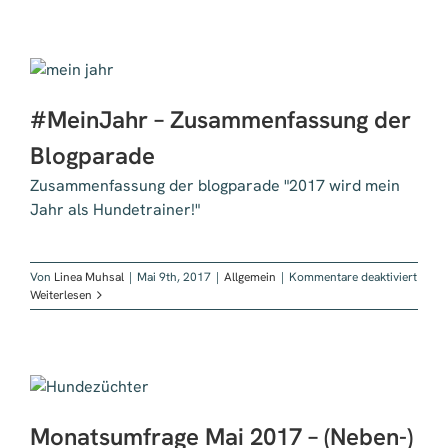
Interview
mit
Claudia
Kannenberg
#MeinJahr – Zusammenfassung der
Blogparade
Zusammenfassung der blogparade "2017 wird mein
Jahr als Hundetrainer!"
für
Von
Linea Muhsal
|
Mai 9th, 2017
|
Allgemein
|
Kommentare deaktiviert
#Mei
Weiterlesen
–
Zusa
der
Blogp
Monatsumfrage Mai 2017 – (Neben-)