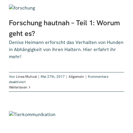
Forschung hautnah – Teil 1: Worum
geht es?
Denise Heimann erforscht das Verhalten von Hunden
in Abhängigkeit von ihren Haltern. Hier erfahrt ihr
mehr!
Von
Linea Muhsal
|
Mai 27th, 2017
|
Allgemein
|
Kommentare
für
deaktiviert
Forschung
Weiterlesen
hautnah
–
Teil
1:
Worum
geht
es?