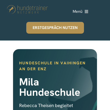
Zum
Inhalt
Menü
springen
Vor der Gründung
ERSTGESPRÄCH NUTZEN
Nach der Gründung
Webinare
HUNDESCHULE IN VAIHINGEN
AN DER ENZ
Über uns
Mila
Hundeschule
Rebecca Theisen begleitet