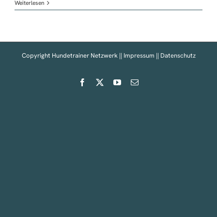
Hundehalter-
Weiterlesen
Typen
Copyright Hundetrainer Netzwerk ||
Impressum
||
Datenschutz
Facebook
X
YouTube
E-
Mail