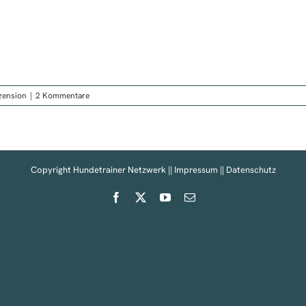
zension
|
2 Kommentare
Copyright Hundetrainer Netzwerk ||
Impressum
||
Datenschutz
Facebook
X
YouTube
E-
Mail