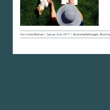
zension
Von
Linea Muhsal
|
Januar 2nd, 2017
|
Buchempfehlungen
,
Buchre