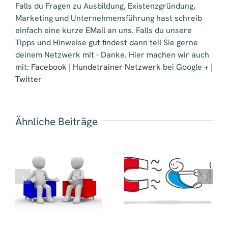
Falls du Fragen zu Ausbildung, Existenzgründung,
Marketing und Unternehmensführung hast schreib
einfach eine kurze
EMail
an uns. Falls du unsere
Tipps und Hinweise gut findest dann teil Sie gerne
deinem Netzwerk mit - Danke. Hier machen wir auch
mit:
Facebook
|
Hundetrainer Netzwerk
bei Google + |
Twitter
Ähnliche Beiträge
m
–
Auswahlkriterien
Kundenbindung
Onlinemarketing
Dienstleister
?