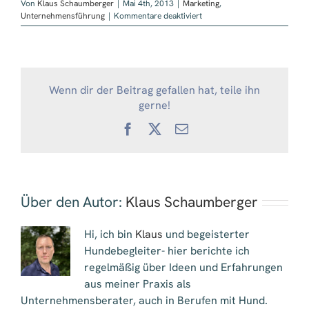
Von
Klaus Schaumberger
|
Mai 4th, 2013
|
Marketing
,
für
Unternehmensführung
|
Kommentare deaktiviert
10
Gründe
–
Warum
Sie
Wenn dir der Beitrag gefallen hat, teile ihn
Onlinemarketing
machen
gerne!
müssen
Facebook
X
E-
!
Mail
Über den Autor:
Klaus Schaumberger
Hi, ich bin
Klaus
und begeisterter
Hundebegleiter- hier berichte ich
regelmäßig über Ideen und Erfahrungen
aus meiner Praxis als
Unternehmensberater, auch in Berufen mit Hund.