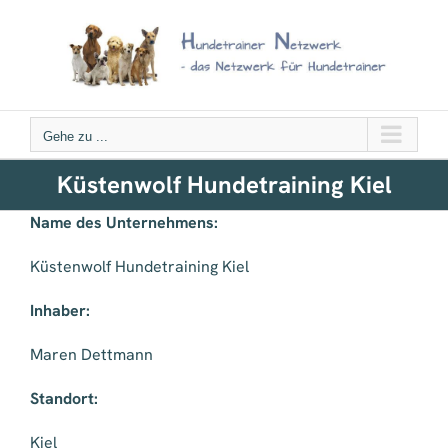
Zum
Inhalt
springen
Gehe zu ...
Küstenwolf Hundetraining Kiel
Name des Unternehmens:
Küstenwolf Hundetraining Kiel
Inhaber:
Maren Dettmann
Standort:
Kiel