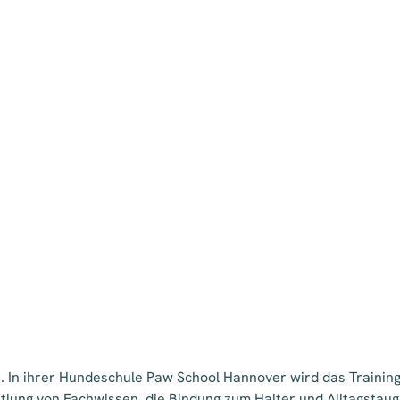
in. In ihrer Hundeschule Paw School Hannover wird das Trainin
tlung von Fachwissen, die Bindung zum Halter und Alltagstaug