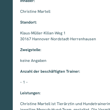
Inhaber:
Christine Martell
Standort:
Klaus-Müller-Kilian-Weg 1
30167 Hannover-Nordstadt-Herrenhause
n
Zweigstelle:
keine Angaben
Anzahl der beschäftigten Trainer:
– 1 –
Leistungen:
Christine Martell ist Tierärztin und Hundetrainer
jeweilige Mensch-Hund-Team, gestaltet. Die Vermit