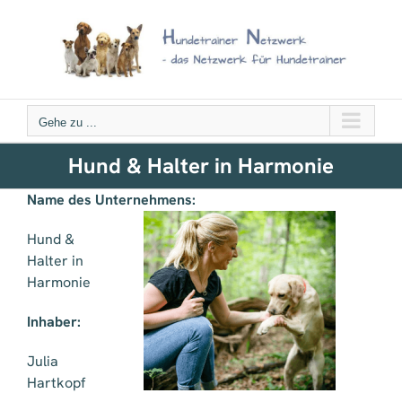
Zum
Inhalt
springen
Gehe zu ...
Hund & Halter in Harmonie
Name des Unternehmens:
Hund &
Halter in
Harmonie
Inhaber:
Julia
Hartkopf