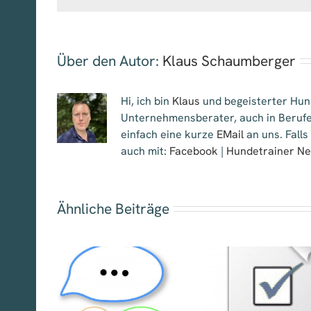
Über den Autor:
Klaus Schaumberger
Hi, ich bin
Klaus
und begeisterter Hund
Unternehmensberater, auch in Berufe
einfach eine kurze
EMail
an uns. Falls
auch mit:
Facebook
|
Hundetrainer N
Ähnliche Beiträge
Monatsumfr
Monatsumfrage –
Juni: Wel
umfrage
Juli: Welche
Gründe spr
2017 –
Gründe sprechen
für Webina