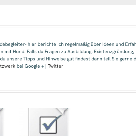
ein
Hundetrainer
?
ebegleiter- hier berichte ich regelmäßig über Ideen und Erfa
n mit Hund. Falls du Fragen zu Ausbildung, Existenzgründung
 du unsere Tipps und Hinweise gut findest dann teil Sie gern
etzwerk
bei Google + |
Twitter
age –
che
echen
re in