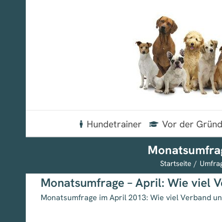
Zum
Inhalt
springen
Hundetrainer
Vor der Grün
Monatsumfrage
Startseite
Umfrag
Monatsumfrage – April: Wie viel 
Monatsumfrage im April 2013: Wie viel Verband un