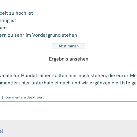
eit zu hoch ist
enug ist
uert
dern zu sehr im Vordergrund stehen
Ergebnis ansehen
le für Hundetrainer sollten hier noch stehen, die eurer Mei
mentiert hier unterhalb einfach und wir ergänzen die Liste ge
für
r
|
Kommentare deaktiviert
Monatsumfrage
–
April:
Wie
viel
Verband
e!
braucht