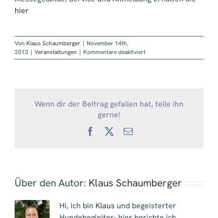
hier
Von
Klaus Schaumberger
|
November 14th,
für
2013
|
Veranstaltungen
|
Kommentare deaktiviert
Heimtiermesse
Animal
2013
in
Stuttgart
Wenn dir der Beitrag gefallen hat, teile ihn
mit
dem
gerne!
BHV
Facebook
X
E-
Mail
Über den Autor:
Klaus Schaumberger
Hi, ich bin
Klaus
und begeisterter
Hundebegleiter- hier berichte ich