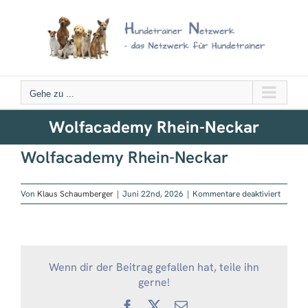
Zum
Inhalt
springen
Gehe zu ...
Wolfacademy Rhein-Neckar
Wolfacademy Rhein-Neckar
für
Von
Klaus Schaumberger
|
Juni 22nd, 2026
|
Kommentare deaktiviert
Wolfac
Rhein-
Neckar
Wenn dir der Beitrag gefallen hat, teile ihn
gerne!
Facebook
X
E-