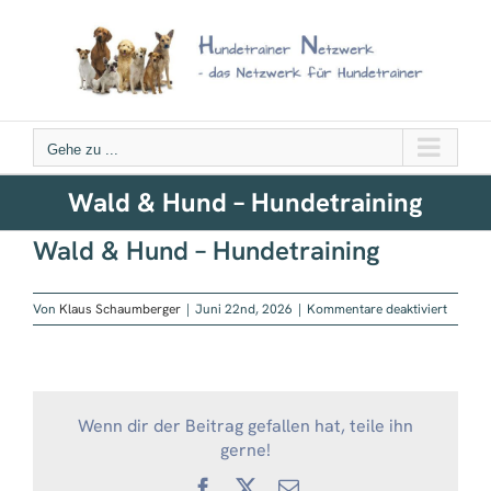
Zum
Inhalt
springen
Gehe zu ...
Wald & Hund – Hundetraining
Wald & Hund – Hundetraining
für
Von
Klaus Schaumberger
|
Juni 22nd, 2026
|
Kommentare deaktiviert
Wald
&
Hund
–
Hundetr
Wenn dir der Beitrag gefallen hat, teile ihn
gerne!
Facebook
X
E-