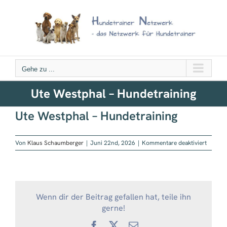
Zum
Inhalt
springen
Gehe zu ...
Ute Westphal – Hundetraining
Ute Westphal – Hundetraining
für
Von
Klaus Schaumberger
|
Juni 22nd, 2026
|
Kommentare deaktiviert
Ute
Westph
–
Hundetr
Wenn dir der Beitrag gefallen hat, teile ihn
gerne!
Facebook
X
E-