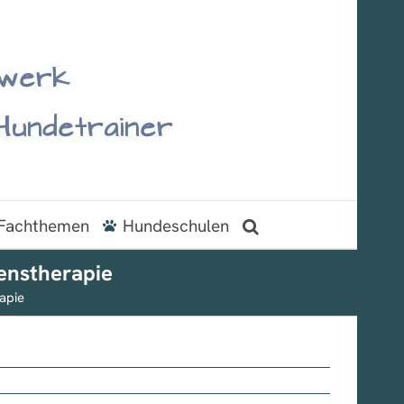
Fachthemen
Hundeschulen
enstherapie
apie