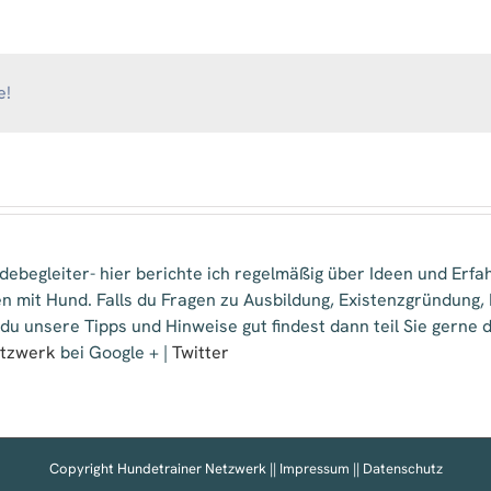
Dogs
/
mobile
Hundeschule
&
e!
Praxis
für
Verhaltenstherapie
ebegleiter- hier berichte ich regelmäßig über Ideen und Erfa
n mit Hund. Falls du Fragen zu Ausbildung, Existenzgründung
 du unsere Tipps und Hinweise gut findest dann teil Sie gern
etzwerk
bei Google + |
Twitter
Copyright Hundetrainer Netzwerk ||
Impressum
||
Datenschutz