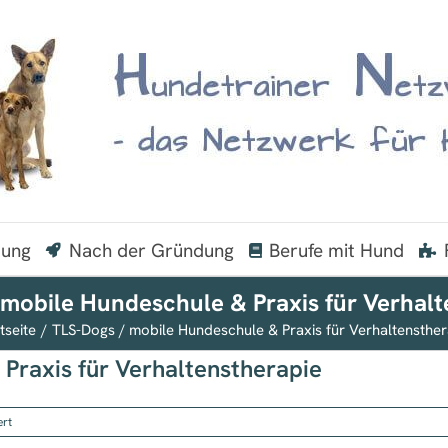
dung
Nach der Gründung
Berufe mit Hund
 mobile Hundeschule & Praxis für Verhalt
tseite
TLS-Dogs / mobile Hundeschule & Praxis für Verhaltensther
Praxis für Verhaltenstherapie
für
ert
TLS-