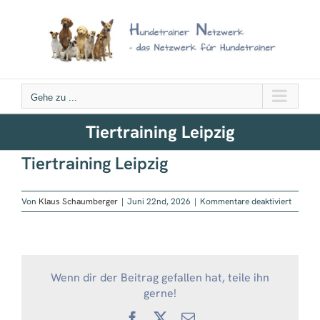
Zum
Inhalt
springen
Gehe zu ...
Tiertraining Leipzig
Tiertraining Leipzig
für
Von
Klaus Schaumberger
|
Juni 22nd, 2026
|
Kommentare deaktiviert
Tiertra
Leipzig
Wenn dir der Beitrag gefallen hat, teile ihn
gerne!
Facebook
X
E-