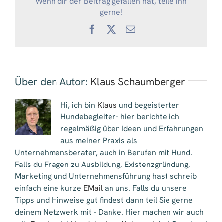
Wenn dir der Beitrag gefallen hat, teile ihn
gerne!
Facebook
X
E-
Mail
Über den Autor:
Klaus Schaumberger
Hi, ich bin
Klaus
und begeisterter
Hundebegleiter- hier berichte ich
regelmäßig über Ideen und Erfahrungen
aus meiner Praxis als
Unternehmensberater, auch in Berufen mit Hund.
Falls du Fragen zu Ausbildung, Existenzgründung,
Marketing und Unternehmensführung hast schreib
einfach eine kurze
EMail
an uns. Falls du unsere
Tipps und Hinweise gut findest dann teil Sie gerne
deinem Netzwerk mit - Danke. Hier machen wir auch