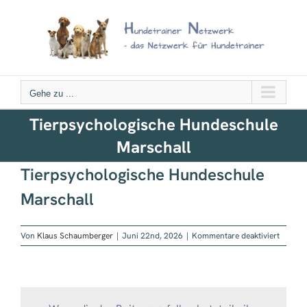
Zum
Inhalt
springen
Gehe zu ...
Tierpsychologische Hundeschule
Marschall
Tierpsychologische Hundeschule
Marschall
für
Von
Klaus Schaumberger
|
Juni 22nd, 2026
|
Kommentare deaktiviert
Tierpsy
Hundes
Marscha