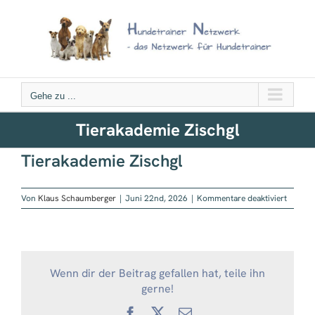
Zum
Inhalt
springen
Gehe zu ...
Tierakademie Zischgl
Tierakademie Zischgl
für
Von
Klaus Schaumberger
|
Juni 22nd, 2026
|
Kommentare deaktiviert
Tierak
Zischgl
Wenn dir der Beitrag gefallen hat, teile ihn
gerne!
Facebook
X
E-