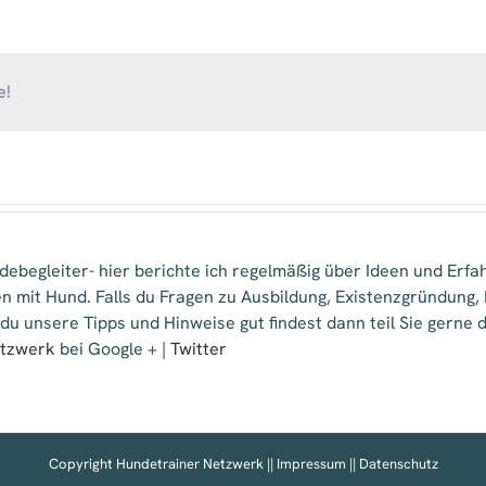
HUND
e!
ebegleiter- hier berichte ich regelmäßig über Ideen und Erfa
n mit Hund. Falls du Fragen zu Ausbildung, Existenzgründung
 du unsere Tipps und Hinweise gut findest dann teil Sie gern
etzwerk
bei Google + |
Twitter
Copyright Hundetrainer Netzwerk ||
Impressum
||
Datenschutz