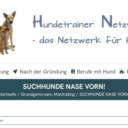
dung
Nach der Gründung
Berufe mit Hund
SUCHHUNDE NASE VORN!
tartseite
Grundgehorsam
Mantrailing
SUCHHUNDE NASE VORN
für
ert
SUCHHUNDE