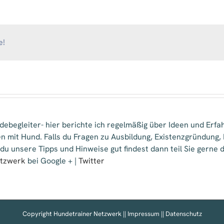
NASE
VORN!
e!
ebegleiter- hier berichte ich regelmäßig über Ideen und Erfa
n mit Hund. Falls du Fragen zu Ausbildung, Existenzgründung
 du unsere Tipps und Hinweise gut findest dann teil Sie gern
etzwerk
bei Google + |
Twitter
Copyright Hundetrainer Netzwerk ||
Impressum
||
Datenschutz