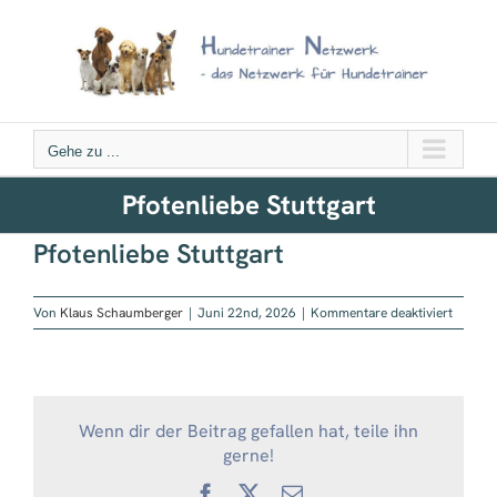
Zum
Inhalt
springen
Gehe zu ...
Pfotenliebe Stuttgart
Pfotenliebe Stuttgart
für
Von
Klaus Schaumberger
|
Juni 22nd, 2026
|
Kommentare deaktiviert
Pfotenl
Stuttga
Wenn dir der Beitrag gefallen hat, teile ihn
gerne!
Facebook
X
E-