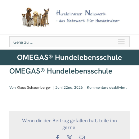
Zum
Inhalt
springen
Gehe zu ...
OMEGAS® Hundelebensschule
OMEGAS® Hundelebensschule
für
Von
Klaus Schaumberger
|
Juni 22nd, 2026
|
Kommentare deaktiviert
OMEG
Hundel
Wenn dir der Beitrag gefallen hat, teile ihn
gerne!
Facebook
X
E-