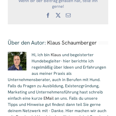
Wenn dir der Beitrag gefallen hat, teile ihn
gerne!
Facebook
X
E-
Mail
Über den Autor:
Klaus Schaumberger
Hi, ich bin
Klaus
und begeisterter
Hundebegleiter- hier berichte ich
regelmäßig über Ideen und Erfahrungen
aus meiner Praxis als
Unternehmensberater, auch in Berufen mit Hund.
Falls du Fragen zu Ausbildung, Existenzgründung,
Marketing und Unternehmensführung hast schreib
einfach eine kurze
EMail
an uns. Falls du unsere
Tipps und Hinweise gut findest dann teil Sie gerne
deinem Netzwerk mit - Danke. Hier machen wir auch