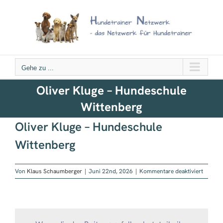
Zum
Inhalt
springen
Gehe zu ...
Oliver Kluge – Hundeschule
Wittenberg
Oliver Kluge – Hundeschule
Wittenberg
für
Von
Klaus Schaumberger
|
Juni 22nd, 2026
|
Kommentare deaktiviert
Oliver
Kluge
–
Hundes
Witten