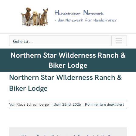
Zum
Inhalt
springen
Gehe zu ...
Northern Star Wilderness Ranch &
Biker Lodge
Northern Star Wilderness Ranch &
Biker Lodge
für
Von
Klaus Schaumberger
|
Juni 22nd, 2026
|
Kommentare deaktiviert
Northe
Star
Wilder
Ranch
&