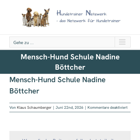
Zum
Inhalt
springen
Gehe zu ...
Mensch-Hund Schule Nadine
Böttcher
Mensch-Hund Schule Nadine
Böttcher
für
Von
Klaus Schaumberger
|
Juni 22nd, 2026
|
Kommentare deaktiviert
Mensch
Hund
Schule
Nadine
Böttche