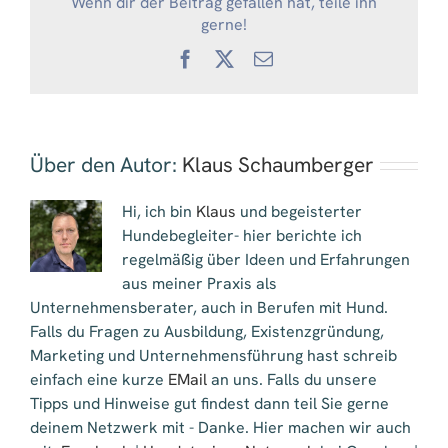
Wenn dir der Beitrag gefallen hat, teile ihn
gerne!
Facebook
X
E-
Mail
Über den Autor:
Klaus Schaumberger
Hi, ich bin
Klaus
und begeisterter
Hundebegleiter- hier berichte ich
regelmäßig über Ideen und Erfahrungen
aus meiner Praxis als
Unternehmensberater, auch in Berufen mit Hund.
Falls du Fragen zu Ausbildung, Existenzgründung,
Marketing und Unternehmensführung hast schreib
einfach eine kurze
EMail
an uns. Falls du unsere
Tipps und Hinweise gut findest dann teil Sie gerne
deinem Netzwerk mit - Danke. Hier machen wir auch