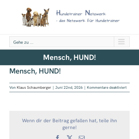
Zum
Inhalt
springen
Gehe zu ...
Mensch, HUND!
Mensch, HUND!
für
Von
Klaus Schaumberger
|
Juni 22nd, 2026
|
Kommentare deaktiviert
Mensch
HUND!
Wenn dir der Beitrag gefallen hat, teile ihn
gerne!
Facebook
X
E-