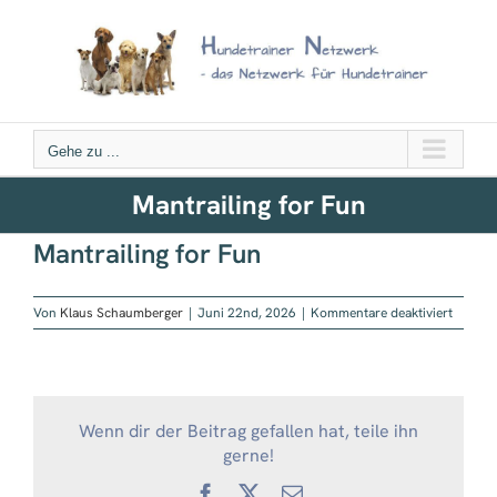
Zum
Inhalt
springen
Gehe zu ...
Mantrailing for Fun
Mantrailing for Fun
für
Von
Klaus Schaumberger
|
Juni 22nd, 2026
|
Kommentare deaktiviert
Mantrai
for
Fun
Wenn dir der Beitrag gefallen hat, teile ihn
gerne!
Facebook
X
E-